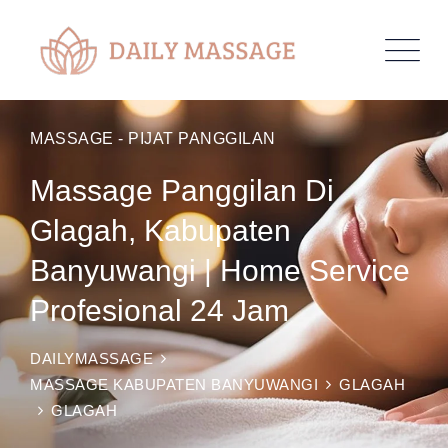
MASSAGE - PIJAT PANGGILAN
Massage Panggilan Di
Glagah, Kabupaten
Banyuwangi | Home Service
Profesional 24 Jam
DAILYMASSAGE
MASSAGE KABUPATEN BANYUWANGI
GLAGAH
GLAGAH