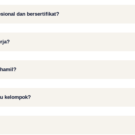
ional dan bersertifikat?
erja?
 hamil?
tau kelompok?