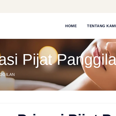
HOME
TENTANG KAM
asi Pijat Panggil
NGGILAN