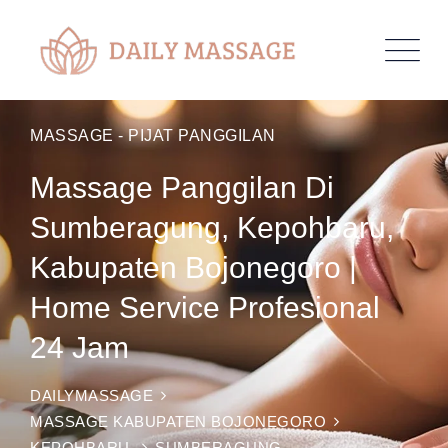
MASSAGE - PIJAT PANGGILAN
Massage Panggilan Di
Sumberagung, Kepohbaru,
Kabupaten Bojonegoro |
Home Service Profesional
24 Jam
DAILYMASSAGE
MASSAGE KABUPATEN BOJONEGORO
KEPOHBARU
SUMBERAGUNG