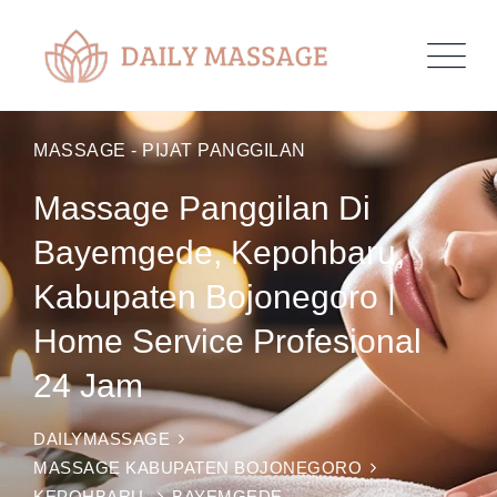
MASSAGE - PIJAT PANGGILAN
Massage Panggilan Di
Bayemgede, Kepohbaru,
Kabupaten Bojonegoro |
Home Service Profesional
24 Jam
DAILYMASSAGE
MASSAGE KABUPATEN BOJONEGORO
KEPOHBARU
BAYEMGEDE