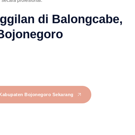
secara profesional.
ggilan di Balongcabe,
Bojonegoro
 Kabupaten Bojonegoro Sekarang