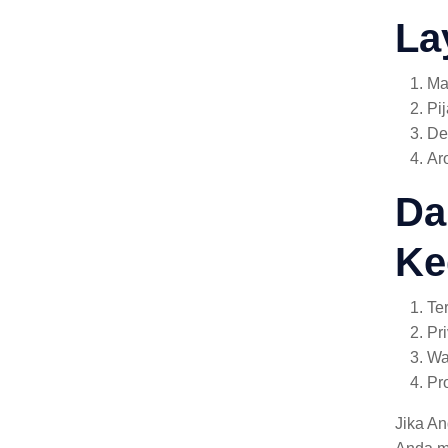
La
Ma
Pi
De
Ar
Da
Ke
Te
Pr
Wa
Pr
Jika A