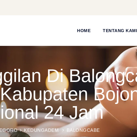
HOME
TENTANG KAM
ilan Di Balongc
Kabupaten Bojon
sional 24 Jam
NEGORO
KEDUNGADEM
BALONGCABE