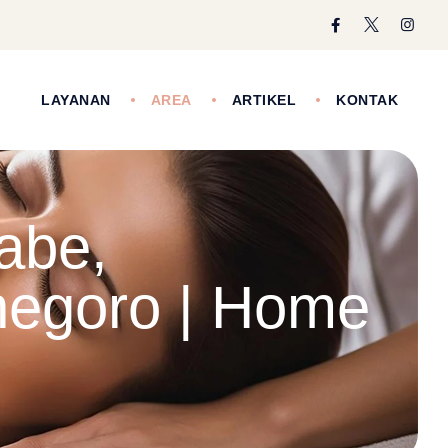
I
LAYANAN
AREA
ARTIKEL
KONTAK
abe,
egoro | Home