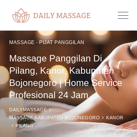
MASSAGE - PIJAT PANGGILAN
Massage Panggilan Di
Pilang, Kanor, Kabupaten
Bojonegoro | Home Service
Profesional 24 Jam
DAILYMASSAGE
MASSAGE KABUPATEN BOJONEGORO
KANOR
PILANG