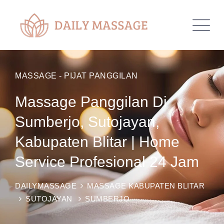
MASSAGE - PIJAT PANGGILAN
Massage Panggilan Di
Sumberjo, Sutojayan,
Kabupaten Blitar | Home
Service Profesional 24 Jam
DAILYMASSAGE
MASSAGE KABUPATEN BLITAR
SUTOJAYAN
SUMBERJO