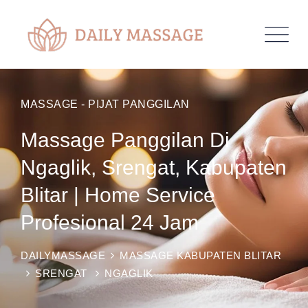
MASSAGE - PIJAT PANGGILAN
Massage Panggilan Di
Ngaglik, Srengat, Kabupaten
Blitar | Home Service
Profesional 24 Jam
DAILYMASSAGE
MASSAGE KABUPATEN BLITAR
SRENGAT
NGAGLIK