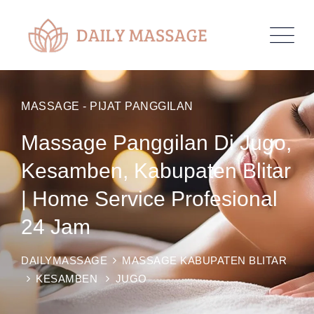
MASSAGE - PIJAT PANGGILAN
Massage Panggilan Di Jugo,
Kesamben, Kabupaten Blitar
| Home Service Profesional
24 Jam
DAILYMASSAGE
MASSAGE KABUPATEN BLITAR
KESAMBEN
JUGO