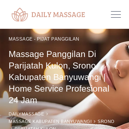
MASSAGE - PIJAT PANGGILAN
Massage Panggilan Di
Parijatah Kulon, Srono,
Kabupaten Banyuwangi |
Home Service Profesional
24 Jam
DAILYMASSAGE
MASSAGE KABUPATEN BANYUWANGI
SRONO
PARIJATAH KULON