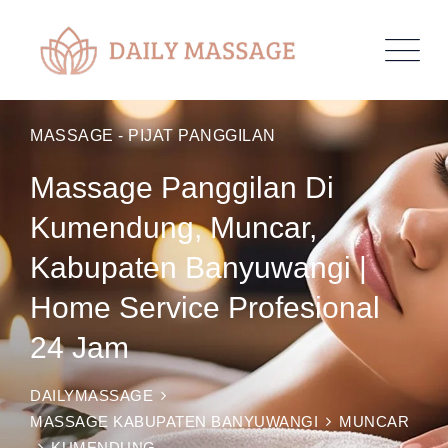
MASSAGE - PIJAT PANGGILAN
Massage Panggilan Di
Kumendung, Muncar,
Kabupaten Banyuwangi |
Home Service Profesional
24 Jam
DAILYMASSAGE
MASSAGE KABUPATEN BANYUWANGI
MUNCAR
KUMENDUNG