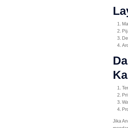
La
Ma
Pi
De
Ar
Da
Ka
Te
Pr
Wa
Pr
Jika A