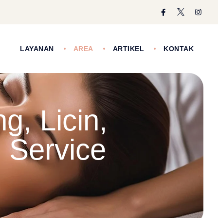
I
LAYANAN
AREA
ARTIKEL
KONTAK
, Licin,
 Service