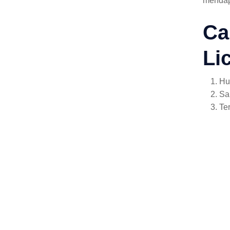
mendapa
Ca
Li
Hu
Sa
Te