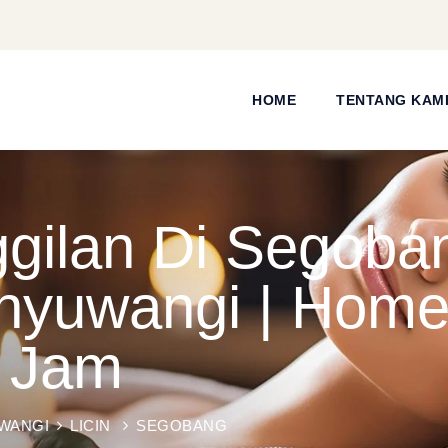
HOME
TENTANG KAM
ilan Di Segobang
nyuwangi | Home
4 Jam
WANGI
LICIN
SEGOBANG