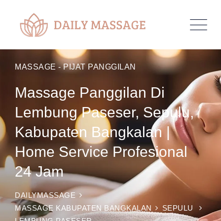
MASSAGE - PIJAT PANGGILAN
Massage Panggilan Di
Lembung Paseser, Sepulu,
Kabupaten Bangkalan |
Home Service Profesional
24 Jam
DAILYMASSAGE
MASSAGE KABUPATEN BANGKALAN
SEPULU
LEMBUNG PASESER