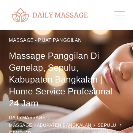
MASSAGE - PIJAT PANGGILAN
Massage Panggilan Di
Genelap, Sepulu,
Kabupaten Bangkalan |
Home Service Profesional
24 Jam
DAILYMASSAGE
MASSAGE KABUPATEN BANGKALAN
SEPULU
GENELAP