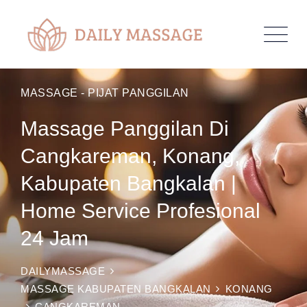
MASSAGE - PIJAT PANGGILAN
Massage Panggilan Di
Cangkareman, Konang,
Kabupaten Bangkalan |
Home Service Profesional
24 Jam
DAILYMASSAGE
MASSAGE KABUPATEN BANGKALAN
KONANG
CANGKAREMAN