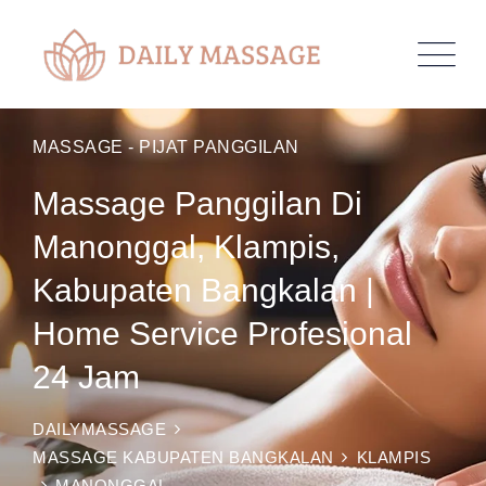
MASSAGE - PIJAT PANGGILAN
Massage Panggilan Di
Manonggal, Klampis,
Kabupaten Bangkalan |
Home Service Profesional
24 Jam
DAILYMASSAGE
MASSAGE KABUPATEN BANGKALAN
KLAMPIS
MANONGGAL