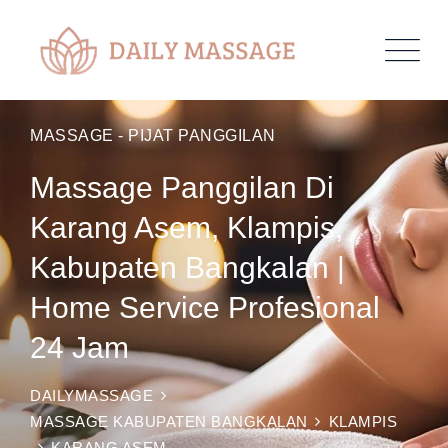
MASSAGE - PIJAT PANGGILAN
Massage Panggilan Di
Karang Asem, Klampis,
Kabupaten Bangkalan |
Home Service Profesional
24 Jam
DAILYMASSAGE
MASSAGE KABUPATEN BANGKALAN
KLAMPIS
KARANG ASEM