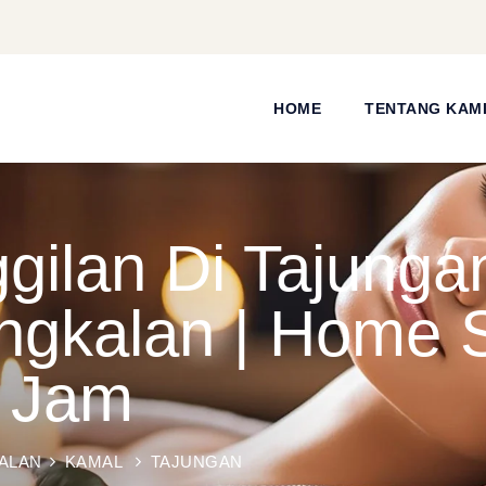
HOME
TENTANG KAM
ilan Di Tajunga
gkalan | Home S
4 Jam
ALAN
KAMAL
TAJUNGAN