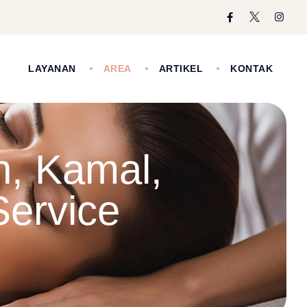
I
LAYANAN
AREA
ARTIKEL
KONTAK
n, Kamal,
ervice