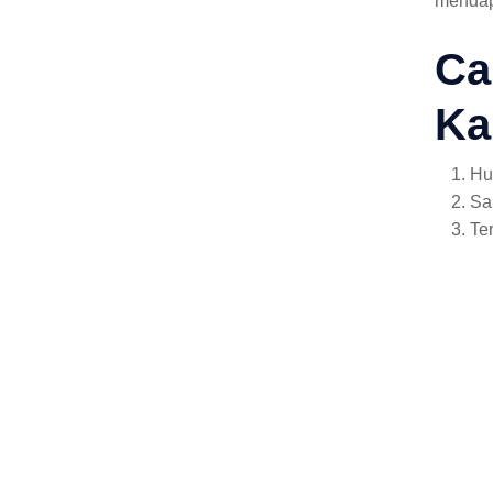
mendap
Ca
Ka
Hu
Sa
Te