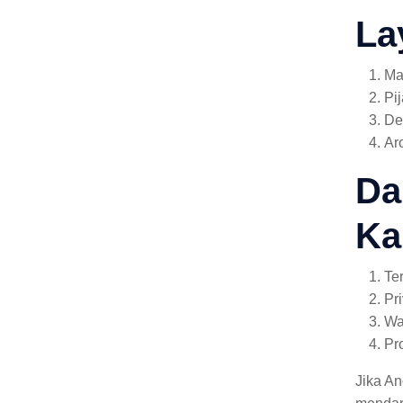
La
Ma
Pi
De
Ar
Da
Ka
Te
Pr
Wa
Pr
Jika A