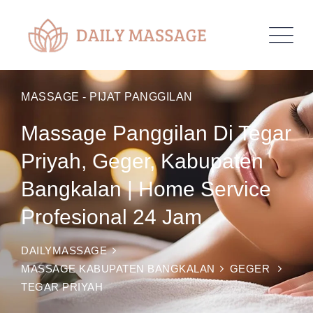
MASSAGE - PIJAT PANGGILAN
Massage Panggilan Di Tegar
Priyah, Geger, Kabupaten
Bangkalan | Home Service
Profesional 24 Jam
DAILYMASSAGE
MASSAGE KABUPATEN BANGKALAN
GEGER
TEGAR PRIYAH