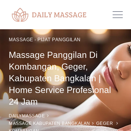
MASSAGE - PIJAT PANGGILAN
Massage Panggilan Di
Kombangan, Geger,
Kabupaten Bangkalan |
Home Service Profesional
24 Jam
DAILYMASSAGE
MASSAGE KABUPATEN BANGKALAN
GEGER
KOMBANGAN