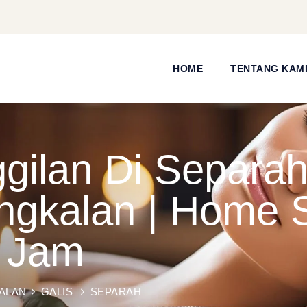
HOME
TENTANG KAM
ilan Di Separah,
gkalan | Home S
4 Jam
ALAN
GALIS
SEPARAH