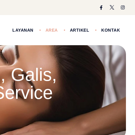
I
LAYANAN
AREA
ARTIKEL
KONTAK
 Galis,
ervice