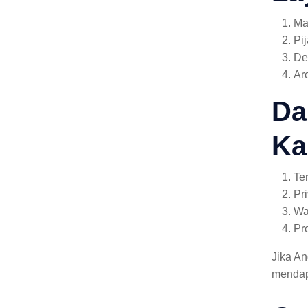
Ma
Pi
De
Ar
Da
Ka
Te
Pr
Wa
Pr
Jika A
mendapa