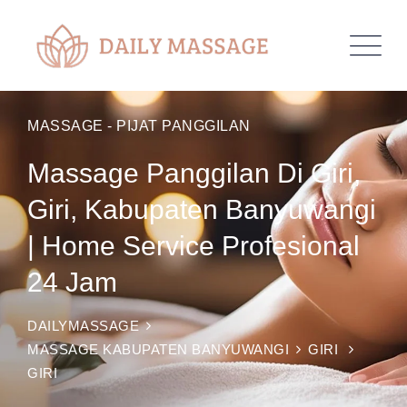
MASSAGE - PIJAT PANGGILAN
Massage Panggilan Di Giri,
Giri, Kabupaten Banyuwangi
| Home Service Profesional
24 Jam
DAILYMASSAGE
MASSAGE KABUPATEN BANYUWANGI
GIRI
GIRI