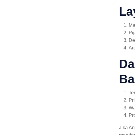
La
Ma
Pi
De
Ar
Da
Ba
Te
Pr
Wa
Pr
Jika A