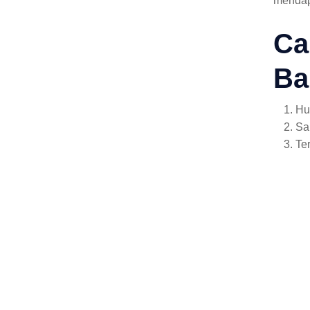
mendap
Ca
Ba
Hu
Sa
Te