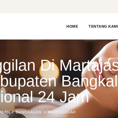
HOME
TENTANG KAM
ilan Di Martaja
abupaten Bangka
sional 24 Jam
ALAN
BANGKALAN
MARTAJASAH