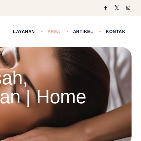
I
LAYANAN
AREA
ARTIKEL
KONTAK
sah,
lan | Home