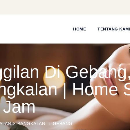
HOME
TENTANG KAM
ilan Di Gebang,
gkalan | Home S
4 Jam
ALAN
BANGKALAN
GEBANG