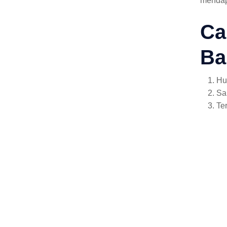
mendap
Ca
Ba
Hu
Sa
Te