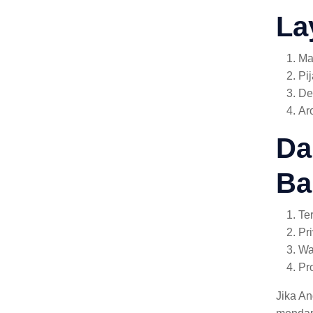
La
Ma
Pi
De
Ar
Da
Ba
Te
Pr
Wa
Pr
Jika A